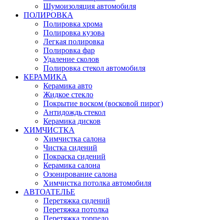
Шумоизоляция автомобиля
ПОЛИРОВКА
Полировка хрома
Полировка кузова
Легкая полировка
Полировка фар
Удаление сколов
Полировка стекол автомобиля
КЕРАМИКА
Керамика авто
Жидкое стекло
Покрытие воском (восковой пирог)
Антидождь стекол
Керамика дисков
ХИМЧИСТКА
Химчистка салона
Чистка сидений
Покраска сидений
Керамика салона
Озонирование салона
Химчистка потолка автомобиля
АВТОАТЕЛЬЕ
Перетяжка сидений
Перетяжка потолка
Перетяжка торпедо