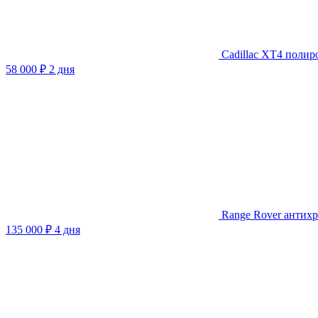
Cadillaс XT4 полир
58 000 ₽
2 дня
Range Rover антих
135 000 ₽
4 дня