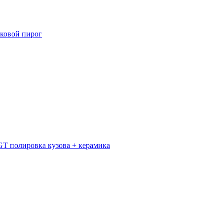
сковой пирог
l GT полировка кузова + керамика