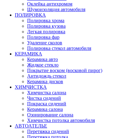
Оклейка антихромом
Шумоизоляция автомобиля
ПОЛИРОВКА
Полировка хрома
Полировка кузова
Легкая полировка
Полировка фар
Удаление сколов
Полировка стекол автомобиля
КЕРАМИКА
Керамика авто
Жидкое стекло
Покрытие воском (восковой пирог)
Антидождь стекол
Керамика дисков
ХИМЧИСТКА
Химчистка салона
Чистка сидений
Покраска сидений
Керамика салона
Озонирование салона
Химчистка потолка автомобиля
АВТОАТЕЛЬЕ
Перетяжка сидений
Перетяжка потолка