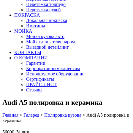
Перетяжка торпедо
Перетяжка рулей
ПОКРАСКА
Локальная покраска
Вмятины
МОЙКА
Мойка кузова авто
Мойка двигателя паром
Выездной детейлинг
КОНТАКТЫ
О КОМПАНИИ
Гарантии
Корпоративным клиентам
Используемое оборудование
Сертификаты
ПРАЙС-ЛИСТ
Отзывы
Audi A5 полировка и керамика
Главная
>
Галерея
>
Полировка кузова
>
Audi A5 полировка и
керамика
56000 ₽
4 дня