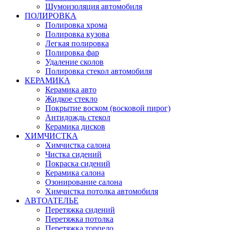
Шумоизоляция автомобиля
ПОЛИРОВКА
Полировка хрома
Полировка кузова
Легкая полировка
Полировка фар
Удаление сколов
Полировка стекол автомобиля
КЕРАМИКА
Керамика авто
Жидкое стекло
Покрытие воском (восковой пирог)
Антидождь стекол
Керамика дисков
ХИМЧИСТКА
Химчистка салона
Чистка сидений
Покраска сидений
Керамика салона
Озонирование салона
Химчистка потолка автомобиля
АВТОАТЕЛЬЕ
Перетяжка сидений
Перетяжка потолка
Перетяжка торпедо