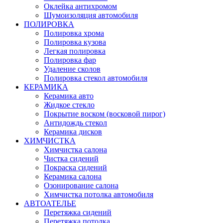
Оклейка антихромом
Шумоизоляция автомобиля
ПОЛИРОВКА
Полировка хрома
Полировка кузова
Легкая полировка
Полировка фар
Удаление сколов
Полировка стекол автомобиля
КЕРАМИКА
Керамика авто
Жидкое стекло
Покрытие воском (восковой пирог)
Антидождь стекол
Керамика дисков
ХИМЧИСТКА
Химчистка салона
Чистка сидений
Покраска сидений
Керамика салона
Озонирование салона
Химчистка потолка автомобиля
АВТОАТЕЛЬЕ
Перетяжка сидений
Перетяжка потолка