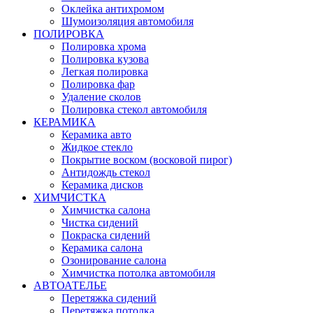
Оклейка антихромом
Шумоизоляция автомобиля
ПОЛИРОВКА
Полировка хрома
Полировка кузова
Легкая полировка
Полировка фар
Удаление сколов
Полировка стекол автомобиля
КЕРАМИКА
Керамика авто
Жидкое стекло
Покрытие воском (восковой пирог)
Антидождь стекол
Керамика дисков
ХИМЧИСТКА
Химчистка салона
Чистка сидений
Покраска сидений
Керамика салона
Озонирование салона
Химчистка потолка автомобиля
АВТОАТЕЛЬЕ
Перетяжка сидений
Перетяжка потолка