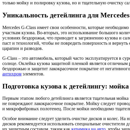
только мойку и полировку кузова, но и тщательную очистку са
Уникальность детейлинга для Mercedes
Mercedes G-Class имеет свои особенности, которые необходимо
участкам кузова. Во-вторых, это использование большого коли
условиях бездорожья, что приводит к загрязнению кузова и с
паст и технологий, чтобы не повредить поверхность и вернуть
царапин и разводов.
G-Class – это автомобиль, который часто эксплуатируется в с
солнце. Оклейка кузова защитной пленкой является отличным
бездорожью и защитит лакокрасочное покрытие от негативного
антихром
элементов.
Подготовка кузова к детейлингу: мойка
Первым этапом любого детейлинга является тщательная мойка 
не повреждают лакокрасочное покрытие. Мойку следует провод
и микрофибровых полотенец. После мойки необходимо тщательн
Особое внимание следует уделить очистке дисков и колес. На 
дисков рекомендуется использовать специальные очистители д
их защитным составом, таким как
керамика на авто
, чтобы защ