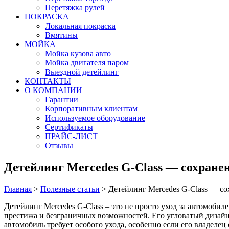
Перетяжка рулей
ПОКРАСКА
Локальная покраска
Вмятины
МОЙКА
Мойка кузова авто
Мойка двигателя паром
Выездной детейлинг
КОНТАКТЫ
О КОМПАНИИ
Гарантии
Корпоративным клиентам
Используемое оборудование
Сертификаты
ПРАЙС-ЛИСТ
Отзывы
Детейлинг Mercedes G-Class — сохране
Главная
>
Полезные статьи
>
Детейлинг Mercedes G-Class — со
Детейлинг Mercedes G-Class – это не просто уход за автомобил
престижа и безграничных возможностей. Его угловатый дизай
автомобиль требует особого ухода, особенно если его владелец