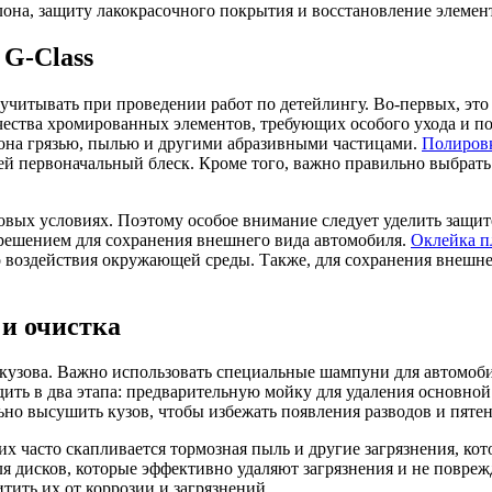
лона, защиту лакокрасочного покрытия и восстановление элемент
 G-Class
 учитывать при проведении работ по детейлингу. Во-первых, это
чества хромированных элементов, требующих особого ухода и по
алона грязью, пылью и другими абразивными частицами.
Полиров
 ей первоначальный блеск. Кроме того, важно правильно выбрать
уровых условиях. Поэтому особое внимание следует уделить защи
 решением для сохранения внешнего вида автомобиля.
Оклейка п
 воздействия окружающей среды. Также, для сохранения внешне
 и очистка
кузова. Важно использовать специальные шампуни для автомоби
ить в два этапа: предварительную мойку для удаления основно
о высушить кузов, чтобы избежать появления разводов и пятен
них часто скапливается тормозная пыль и другие загрязнения, к
ля дисков, которые эффективно удаляют загрязнения и не повре
итить их от коррозии и загрязнений.