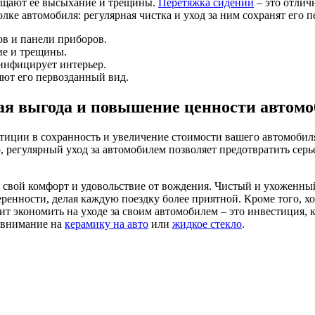
ащают ее высыхание и трещины.
Перетяжка сидений
– это отлич
лке автомобиля: регулярная чистка и уход за ним сохранят его 
ов и панели приборов.
ие и трещины.
зинфицирует интерьер.
яют его первозданный вид.
ая выгода и повышение ценности автом
стиции в сохранность и увеличение стоимости вашего автомобил
, регулярный уход за автомобилем позволяет предотвратить сер
свой комфорт и удовольствие от вождения. Чистый и ухоженный 
веренности, делая каждую поездку более приятной. Кроме того, 
 экономить на уходе за своим автомобилем – это инвестиция, к
ь внимание на
керамику на авто
или
жидкое стекло
.