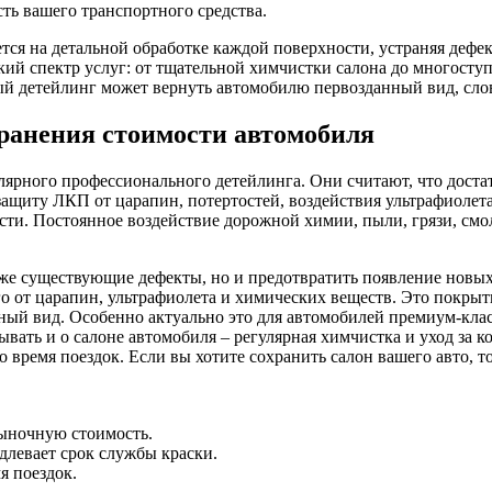
ть вашего транспортного средства.
тся на детальной обработке каждой поверхности, устраняя дефе
ий спектр услуг: от тщательной химчистки салона до многосту
 детейлинг может вернуть автомобилю первозданный вид, словно
хранения стоимости автомобиля
рного профессионального детейлинга. Они считают, что достат
защиту ЛКП от царапин, потертостей, воздействия ультрафиолет
ти. Постоянное воздействие дорожной химии, пыли, грязи, смо
же существующие дефекты, но и предотвратить появление новых
от царапин, ультрафиолета и химических веществ. Это покрыти
ный вид. Особенно актуально это для автомобилей премиум-кла
бывать и о салоне автомобиля – регулярная химчистка и уход з
о время поездок. Если вы хотите сохранить салон вашего авто, 
ыночную стоимость.
длевает срок службы краски.
я поездок.