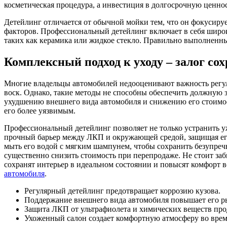
косметическая процедура, а инвестиция в долгосрочную ценнос
Детейлинг отличается от обычной мойки тем, что он фокусируе
факторов. Профессиональный детейлинг включает в себя широк
таких как керамика или жидкое стекло. Правильно выполненный
Комплексный подход к уходу – залог со
Многие владельцы автомобилей недооценивают важность регуля
воск. Однако, такие методы не способны обеспечить должную 
ухудшению внешнего вида автомобиля и снижению его стоимос
его более уязвимым.
Профессиональный детейлинг позволяет не только устранить у
прочный барьер между ЛКП и окружающей средой, защищая его 
мыть его водой с мягким шампунем, чтобы сохранить безупреч
существенно снизить стоимость при перепродаже. Не стоит за
сохранят интерьер в идеальном состоянии и повысят комфорт в
автомобиля
.
Регулярный детейлинг предотвращает коррозию кузова.
Поддержание внешнего вида автомобиля повышает его р
Защита ЛКП от ультрафиолета и химических веществ про
Ухоженный салон создает комфортную атмосферу во врем