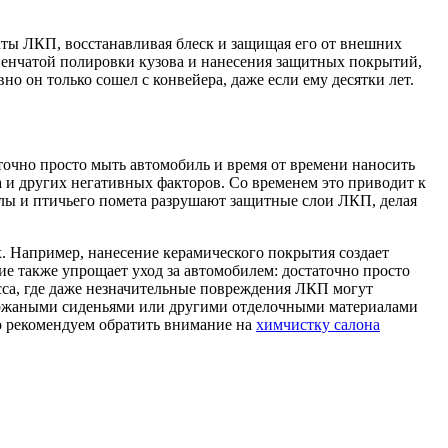
кты ЛКП, восстанавливая блеск и защищая его от внешних
пенчатой полировки кузова и нанесения защитных покрытий,
 он только сошел с конвейера, даже если ему десятки лет.
очно просто мыть автомобиль и время от времени наносить
а и других негативных факторов. Со временем это приводит к
лы и птичьего помета разрушают защитные слои ЛКП, делая
. Например, нанесение керамического покрытия создает
е также упрощает уход за автомобилем: достаточно просто
сса, где даже незначительные повреждения ЛКП могут
а кожаными сиденьями или другими отделочными материалами
то рекомендуем обратить внимание на
химчистку салона