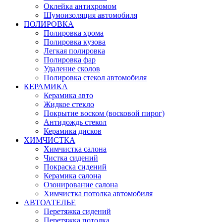
Оклейка антихромом
Шумоизоляция автомобиля
ПОЛИРОВКА
Полировка хрома
Полировка кузова
Легкая полировка
Полировка фар
Удаление сколов
Полировка стекол автомобиля
КЕРАМИКА
Керамика авто
Жидкое стекло
Покрытие воском (восковой пирог)
Антидождь стекол
Керамика дисков
ХИМЧИСТКА
Химчистка салона
Чистка сидений
Покраска сидений
Керамика салона
Озонирование салона
Химчистка потолка автомобиля
АВТОАТЕЛЬЕ
Перетяжка сидений
Перетяжка потолка