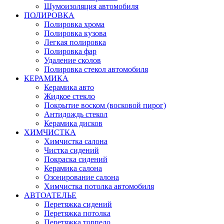
Шумоизоляция автомобиля
ПОЛИРОВКА
Полировка хрома
Полировка кузова
Легкая полировка
Полировка фар
Удаление сколов
Полировка стекол автомобиля
КЕРАМИКА
Керамика авто
Жидкое стекло
Покрытие воском (восковой пирог)
Антидождь стекол
Керамика дисков
ХИМЧИСТКА
Химчистка салона
Чистка сидений
Покраска сидений
Керамика салона
Озонирование салона
Химчистка потолка автомобиля
АВТОАТЕЛЬЕ
Перетяжка сидений
Перетяжка потолка
Перетяжка торпедо