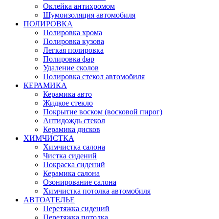
Оклейка антихромом
Шумоизоляция автомобиля
ПОЛИРОВКА
Полировка хрома
Полировка кузова
Легкая полировка
Полировка фар
Удаление сколов
Полировка стекол автомобиля
КЕРАМИКА
Керамика авто
Жидкое стекло
Покрытие воском (восковой пирог)
Антидождь стекол
Керамика дисков
ХИМЧИСТКА
Химчистка салона
Чистка сидений
Покраска сидений
Керамика салона
Озонирование салона
Химчистка потолка автомобиля
АВТОАТЕЛЬЕ
Перетяжка сидений
Перетяжка потолка