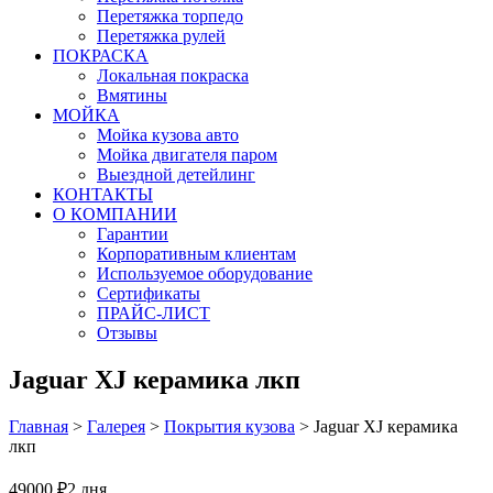
Перетяжка торпедо
Перетяжка рулей
ПОКРАСКА
Локальная покраска
Вмятины
МОЙКА
Мойка кузова авто
Мойка двигателя паром
Выездной детейлинг
КОНТАКТЫ
О КОМПАНИИ
Гарантии
Корпоративным клиентам
Используемое оборудование
Сертификаты
ПРАЙС-ЛИСТ
Отзывы
Jaguar XJ керамика лкп
Главная
>
Галерея
>
Покрытия кузова
>
Jaguar XJ керамика
лкп
49000 ₽
2 дня