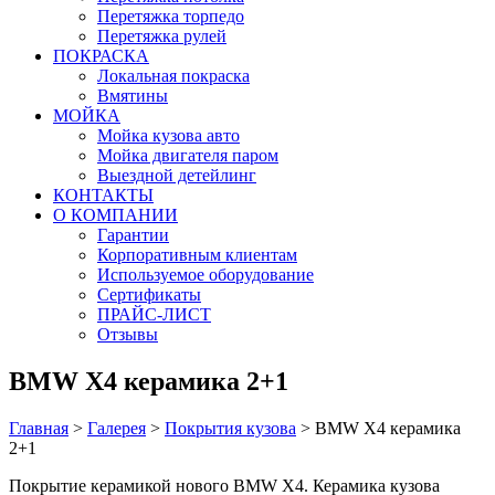
Перетяжка торпедо
Перетяжка рулей
ПОКРАСКА
Локальная покраска
Вмятины
МОЙКА
Мойка кузова авто
Мойка двигателя паром
Выездной детейлинг
КОНТАКТЫ
О КОМПАНИИ
Гарантии
Корпоративным клиентам
Используемое оборудование
Сертификаты
ПРАЙС-ЛИСТ
Отзывы
BMW X4 керамика 2+1
Главная
>
Галерея
>
Покрытия кузова
>
BMW X4 керамика
2+1
Покрытие керамикой нового BMW X4. Керамика кузова