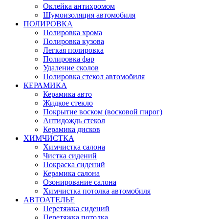
Оклейка антихромом
Шумоизоляция автомобиля
ПОЛИРОВКА
Полировка хрома
Полировка кузова
Легкая полировка
Полировка фар
Удаление сколов
Полировка стекол автомобиля
КЕРАМИКА
Керамика авто
Жидкое стекло
Покрытие воском (восковой пирог)
Антидождь стекол
Керамика дисков
ХИМЧИСТКА
Химчистка салона
Чистка сидений
Покраска сидений
Керамика салона
Озонирование салона
Химчистка потолка автомобиля
АВТОАТЕЛЬЕ
Перетяжка сидений
Перетяжка потолка