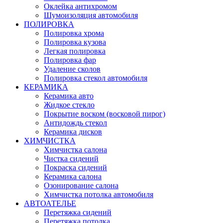
Оклейка антихромом
Шумоизоляция автомобиля
ПОЛИРОВКА
Полировка хрома
Полировка кузова
Легкая полировка
Полировка фар
Удаление сколов
Полировка стекол автомобиля
КЕРАМИКА
Керамика авто
Жидкое стекло
Покрытие воском (восковой пирог)
Антидождь стекол
Керамика дисков
ХИМЧИСТКА
Химчистка салона
Чистка сидений
Покраска сидений
Керамика салона
Озонирование салона
Химчистка потолка автомобиля
АВТОАТЕЛЬЕ
Перетяжка сидений
Перетяжка потолка