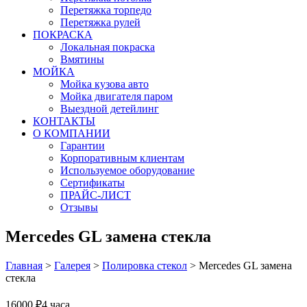
Перетяжка торпедо
Перетяжка рулей
ПОКРАСКА
Локальная покраска
Вмятины
МОЙКА
Мойка кузова авто
Мойка двигателя паром
Выездной детейлинг
КОНТАКТЫ
О КОМПАНИИ
Гарантии
Корпоративным клиентам
Используемое оборудование
Сертификаты
ПРАЙС-ЛИСТ
Отзывы
Mercedes GL замена стекла
Главная
>
Галерея
>
Полировка стекол
>
Mercedes GL замена
стекла
16000 ₽
4 часа