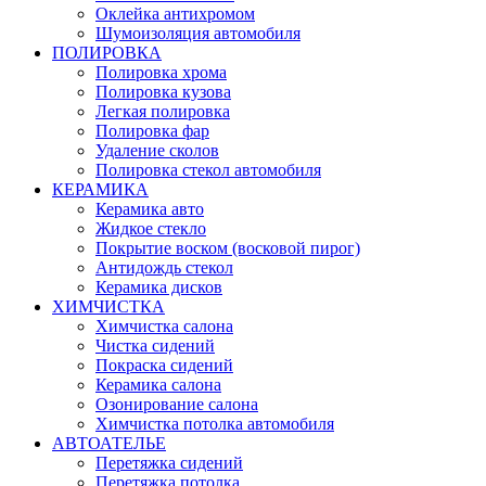
Оклейка антихромом
Шумоизоляция автомобиля
ПОЛИРОВКА
Полировка хрома
Полировка кузова
Легкая полировка
Полировка фар
Удаление сколов
Полировка стекол автомобиля
КЕРАМИКА
Керамика авто
Жидкое стекло
Покрытие воском (восковой пирог)
Антидождь стекол
Керамика дисков
ХИМЧИСТКА
Химчистка салона
Чистка сидений
Покраска сидений
Керамика салона
Озонирование салона
Химчистка потолка автомобиля
АВТОАТЕЛЬЕ
Перетяжка сидений
Перетяжка потолка