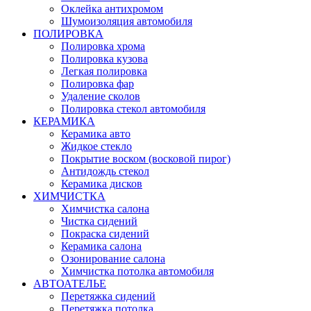
Оклейка антихромом
Шумоизоляция автомобиля
ПОЛИРОВКА
Полировка хрома
Полировка кузова
Легкая полировка
Полировка фар
Удаление сколов
Полировка стекол автомобиля
КЕРАМИКА
Керамика авто
Жидкое стекло
Покрытие воском (восковой пирог)
Антидождь стекол
Керамика дисков
ХИМЧИСТКА
Химчистка салона
Чистка сидений
Покраска сидений
Керамика салона
Озонирование салона
Химчистка потолка автомобиля
АВТОАТЕЛЬЕ
Перетяжка сидений
Перетяжка потолка