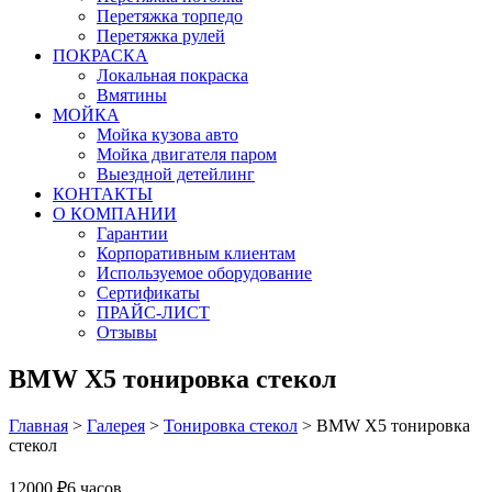
Перетяжка торпедо
Перетяжка рулей
ПОКРАСКА
Локальная покраска
Вмятины
МОЙКА
Мойка кузова авто
Мойка двигателя паром
Выездной детейлинг
КОНТАКТЫ
О КОМПАНИИ
Гарантии
Корпоративным клиентам
Используемое оборудование
Сертификаты
ПРАЙС-ЛИСТ
Отзывы
BMW X5 тонировка стекол
Главная
>
Галерея
>
Тонировка стекол
>
BMW X5 тонировка
стекол
12000 ₽
6 часов