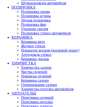
Шумоизоляция автомобиля
ПОЛИРОВКА
Полировка хрома
Полировка кузова
Легкая полировка
Полировка фар
Удаление сколов
Полировка стекол автомобиля
КЕРАМИКА
Керамика авто
Жидкое стекло
Покрытие воском (восковой пирог)
Антидождь стекол
Керамика дисков
ХИМЧИСТКА
Химчистка салона
Чистка сидений
Покраска сидений
Керамика салона
Озонирование салона
Химчистка потолка автомобиля
АВТОАТЕЛЬЕ
Перетяжка сидений
Перетяжка потолка
Перетяжка торпедо