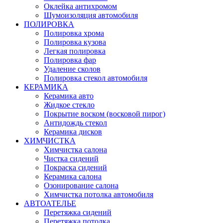
Оклейка антихромом
Шумоизоляция автомобиля
ПОЛИРОВКА
Полировка хрома
Полировка кузова
Легкая полировка
Полировка фар
Удаление сколов
Полировка стекол автомобиля
КЕРАМИКА
Керамика авто
Жидкое стекло
Покрытие воском (восковой пирог)
Антидождь стекол
Керамика дисков
ХИМЧИСТКА
Химчистка салона
Чистка сидений
Покраска сидений
Керамика салона
Озонирование салона
Химчистка потолка автомобиля
АВТОАТЕЛЬЕ
Перетяжка сидений
Перетяжка потолка