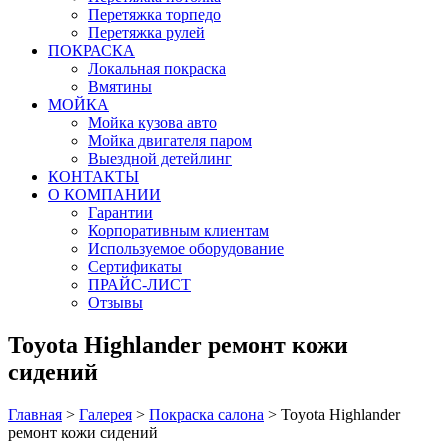
Перетяжка торпедо
Перетяжка рулей
ПОКРАСКА
Локальная покраска
Вмятины
МОЙКА
Мойка кузова авто
Мойка двигателя паром
Выездной детейлинг
КОНТАКТЫ
О КОМПАНИИ
Гарантии
Корпоративным клиентам
Используемое оборудование
Сертификаты
ПРАЙС-ЛИСТ
Отзывы
Toyota Highlander ремонт кожи
сидений
Главная
>
Галерея
>
Покраска салона
>
Toyota Highlander
ремонт кожи сидений