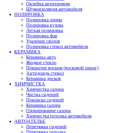
Оклейка антихромом
Шумоизоляция автомобиля
ПОЛИРОВКА
Полировка хрома
Полировка кузова
Легкая полировка
Полировка фар
Удаление сколов
Полировка стекол автомобиля
КЕРАМИКА
Керамика авто
Жидкое стекло
Покрытие воском (восковой пирог)
Антидождь стекол
Керамика дисков
ХИМЧИСТКА
Химчистка салона
Чистка сидений
Покраска сидений
Керамика салона
Озонирование салона
Химчистка потолка автомобиля
АВТОАТЕЛЬЕ
Перетяжка сидений
Перетяжка потолка