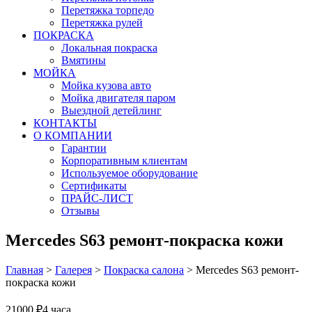
Перетяжка торпедо
Перетяжка рулей
ПОКРАСКА
Локальная покраска
Вмятины
МОЙКА
Мойка кузова авто
Мойка двигателя паром
Выездной детейлинг
КОНТАКТЫ
О КОМПАНИИ
Гарантии
Корпоративным клиентам
Используемое оборудование
Сертификаты
ПРАЙС-ЛИСТ
Отзывы
Mercedes S63 ремонт-покраска кожи
Главная
>
Галерея
>
Покраска салона
>
Mercedes S63 ремонт-
покраска кожи
21000 ₽
4 часа