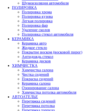
Шумоизоляция автомобиля
ПОЛИРОВКА
Полировка хрома
Полировка кузова
Легкая полировка
Полировка фар
Удаление сколов
Полировка стекол автомобиля
КЕРАМИКА
Керамика авто
Жидкое стекло
Покрытие воском (восковой пирог)
Антидождь стекол
Керамика дисков
ХИМЧИСТКА
Химчистка салона
Чистка сидений
Покраска сидений
Керамика салона
Озонирование салона
Химчистка потолка автомобиля
АВТОАТЕЛЬЕ
Перетяжка сидений
Перетяжка потолка
Перетяжка торпедо