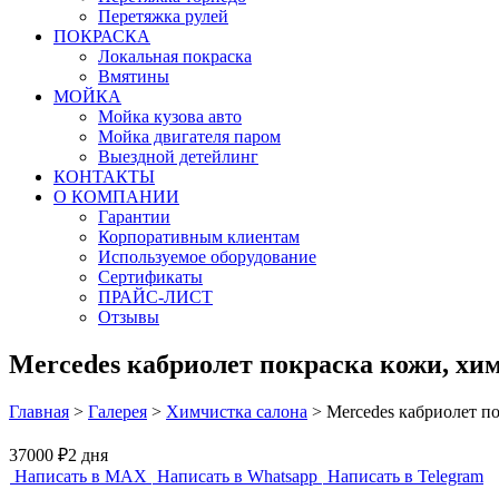
Перетяжка рулей
ПОКРАСКА
Локальная покраска
Вмятины
МОЙКА
Мойка кузова авто
Мойка двигателя паром
Выездной детейлинг
КОНТАКТЫ
О КОМПАНИИ
Гарантии
Корпоративным клиентам
Используемое оборудование
Сертификаты
ПРАЙС-ЛИСТ
Отзывы
Mercedes кабриолет покраска кожи, хи
Главная
>
Галерея
>
Химчистка салона
>
Mercedes кабриолет п
37000 ₽
2 дня
Написать в MAX
Написать в Whatsapp
Написать в Telegram