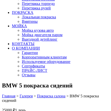
Перетяжка торпедо
Перетяжка рулей
ПОКРАСКА
Локальная покраска
Вмятины
МОЙКА
Мойка кузова авто
Мойка двигателя паром
Выездной детейлинг
КОНТАКТЫ
О КОМПАНИИ
Гарантии
Корпоративным клиентам
Используемое оборудование
Сертификаты
ПРАЙС-ЛИСТ
Отзывы
BMW 5 покраска сидений
Главная
>
Галерея
>
Покраска салона
>
BMW 5 покраска
сидений
25000 ₽
1 день