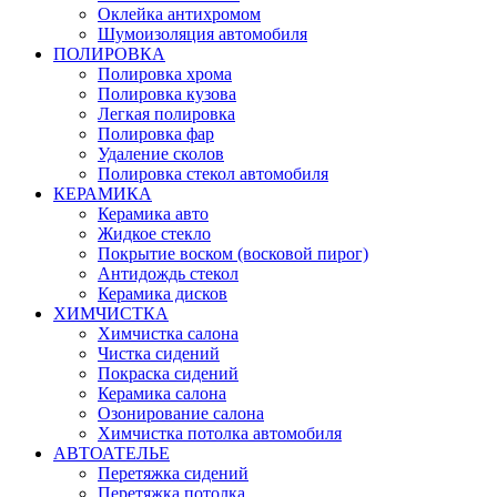
Оклейка антихромом
Шумоизоляция автомобиля
ПОЛИРОВКА
Полировка хрома
Полировка кузова
Легкая полировка
Полировка фар
Удаление сколов
Полировка стекол автомобиля
КЕРАМИКА
Керамика авто
Жидкое стекло
Покрытие воском (восковой пирог)
Антидождь стекол
Керамика дисков
ХИМЧИСТКА
Химчистка салона
Чистка сидений
Покраска сидений
Керамика салона
Озонирование салона
Химчистка потолка автомобиля
АВТОАТЕЛЬЕ
Перетяжка сидений
Перетяжка потолка