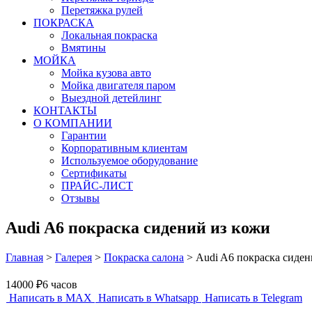
Перетяжка рулей
ПОКРАСКА
Локальная покраска
Вмятины
МОЙКА
Мойка кузова авто
Мойка двигателя паром
Выездной детейлинг
КОНТАКТЫ
О КОМПАНИИ
Гарантии
Корпоративным клиентам
Используемое оборудование
Сертификаты
ПРАЙС-ЛИСТ
Отзывы
Audi A6 покраска сидений из кожи
Главная
>
Галерея
>
Покраска салона
>
Audi A6 покраска сиден
14000 ₽
6 часов
Написать в MAX
Написать в Whatsapp
Написать в Telegram