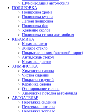
Шумоизоляция автомобиля
ПОЛИРОВКА
Полировка хрома
Полировка кузова
Легкая полировка
Полировка фар
Удаление сколов
Полировка стекол автомобиля
КЕРАМИКА
Керамика авто
Жидкое стекло
Покрытие воском (восковой пирог)
Антидождь стекол
Керамика дисков
ХИМЧИСТКА
Химчистка салона
Чистка сидений
Покраска сидений
Керамика салона
Озонирование салона
Химчистка потолка автомобиля
АВТОАТЕЛЬЕ
Перетяжка сидений
Перетяжка потолка
Перетяжка торпедо