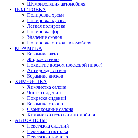
Шумоизоляция автомобиля
ПОЛИРОВКА
Полировка хрома
Полировка кузова
Легкая полировка
Полировка фар
Удаление сколов
Полировка стекол автомобиля
КЕРАМИКА
Керамика авто
Жидкое стекло
Покрытие воском (восковой пирог)
Антидождь стекол
Керамика дисков
ХИМЧИСТКА
Химчистка салона
Чистка сидений
Покраска сидений
Керамика салона
Озонирование салона
Химчистка потолка автомобиля
АВТОАТЕЛЬЕ
Перетяжка сидений
Перетяжка потолка
Перетяжка торпедо