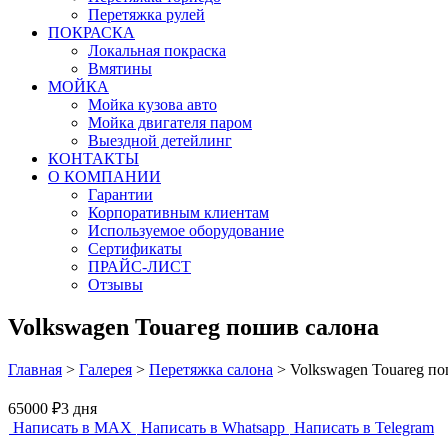
Перетяжка рулей
ПОКРАСКА
Локальная покраска
Вмятины
МОЙКА
Мойка кузова авто
Мойка двигателя паром
Выездной детейлинг
КОНТАКТЫ
О КОМПАНИИ
Гарантии
Корпоративным клиентам
Используемое оборудование
Сертификаты
ПРАЙС-ЛИСТ
Отзывы
Volkswagen Touareg пошив салона
Главная
>
Галерея
>
Перетяжка салона
>
Volkswagen Touareg п
65000 ₽
3 дня
Написать в MAX
Написать в Whatsapp
Написать в Telegram