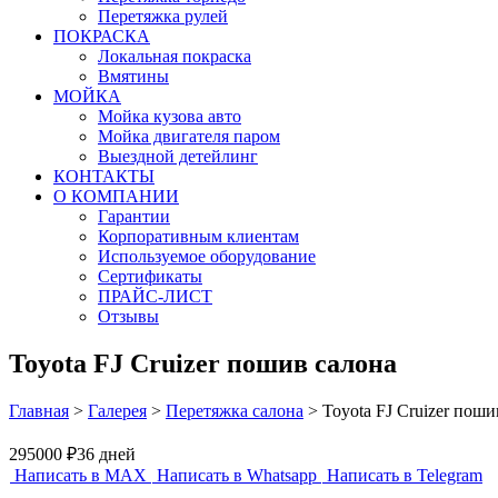
Перетяжка рулей
ПОКРАСКА
Локальная покраска
Вмятины
МОЙКА
Мойка кузова авто
Мойка двигателя паром
Выездной детейлинг
КОНТАКТЫ
О КОМПАНИИ
Гарантии
Корпоративным клиентам
Используемое оборудование
Сертификаты
ПРАЙС-ЛИСТ
Отзывы
Toyota FJ Cruizer пошив салона
Главная
>
Галерея
>
Перетяжка салона
>
Toyota FJ Cruizer поши
295000 ₽
36 дней
Написать в MAX
Написать в Whatsapp
Написать в Telegram