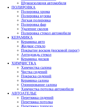
Шумоизоляция автомобиля
ПОЛИРОВКА
Полировка хрома
Полировка кузова
Легкая полировка
Полировка фар
Удаление сколов
Полировка стекол автомобиля
КЕРАМИКА
Керамика авто
Жидкое стекло
Покрытие воском (восковой пирог)
Антидождь стекол
Керамика дисков
ХИМЧИСТКА
Химчистка салона
Чистка сидений
Покраска сидений
Керамика салона
Озонирование салона
Химчистка потолка автомобиля
АВТОАТЕЛЬЕ
Перетяжка сидений
Перетяжка потолка
Перетяжка торпедо