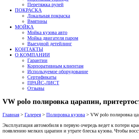
Перетяжка рулей
ПОКРАСКА
Локальная покраска
Вмятины
МОЙКА
Мойка кузова авто
Мойка двигателя паром
Выездной детейлинг
КОНТАКТЫ
О КОМПАНИИ
Гарантии
Корпоративным клиентам
Используемое оборудование
Сертификаты
ПРАЙС-ЛИСТ
Отзывы
VW polo полировка царапин, притертос
Главная
>
Галерея
>
Полировка кузова
>
VW polo полировка ца
Эксплуатация автомобиля в первую очередь ведет к потери кра
появлению мелких царапин и утрате блеска кузова. Чтобы вос