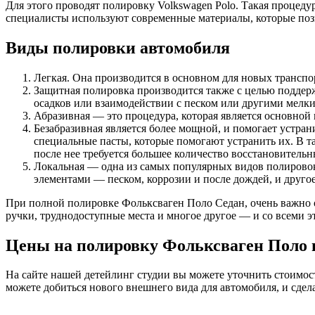
Для этого проводят полировку Volkswagen Polo. Такая процеду
специалисты используют современные материалы, которые позв
Виды полировки автомобиля
Легкая. Она производится в основном для новых транспо
Защитная полировка производится также с целью поддерж
осадков или взаимодействии с песком или другими мелк
Абразивная — это процедура, которая является основной 
Безабразивная является более мощной, и помогает устра
специальные пасты, которые помогают устранить их. В т
после нее требуется большее количество восстановительн
Локальная — одна из самых популярных видов полировок.
элементами — песком, коррозии и после дождей, и другое
При полной полировке Фольксваген Поло Седан, очень важно о
ручки, труднодоступные места и многое другое — и со всеми 
Цены на полировку Фольксваген Поло 
На сайте нашей детейлинг студии вы можете уточнить стоимост
можете добиться нового внешнего вида для автомобиля, и сдел