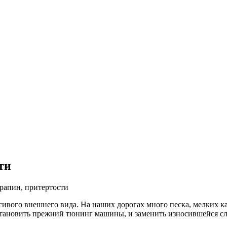
ти
рапин, притертости
сивого внешнего вида. На наших дорогах много песка, мелких ка
становить прежний тюнинг машины, и заменить износившейся сл