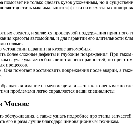
ра помогает не только сделать кузов ухоженным, но и существе
оляют достичь максимального эффекта на всех этапах полировки
ртных средств, и является процедурой поддержания приятного 
ания красоты автомобиля, и для гарантии его длительности бла
ими солями.
в устранении царапин на кузове автомобиля.
нить более сложные дефекты и глубокие повреждения. При таком
аком случае удаляется большинство неисправностей, но при этом
ых процессов.
 Она помогает восстановить повреждения после аварий, а такж
.
бращать внимание на мелкие детали — так как очень важно сде
этими проблемами легко справляются наши специалисты
в Москве
ь обслуживания, а также узнать подробнее про этапы запчастей
ать его в разы лучше благодаря инновационным техникам.