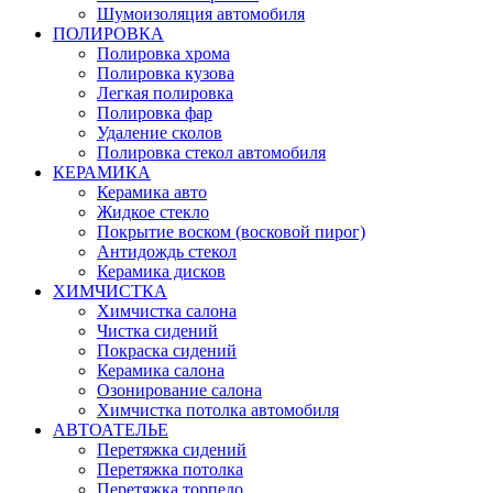
Шумоизоляция автомобиля
ПОЛИРОВКА
Полировка хрома
Полировка кузова
Легкая полировка
Полировка фар
Удаление сколов
Полировка стекол автомобиля
КЕРАМИКА
Керамика авто
Жидкое стекло
Покрытие воском (восковой пирог)
Антидождь стекол
Керамика дисков
ХИМЧИСТКА
Химчистка салона
Чистка сидений
Покраска сидений
Керамика салона
Озонирование салона
Химчистка потолка автомобиля
АВТОАТЕЛЬЕ
Перетяжка сидений
Перетяжка потолка
Перетяжка торпедо