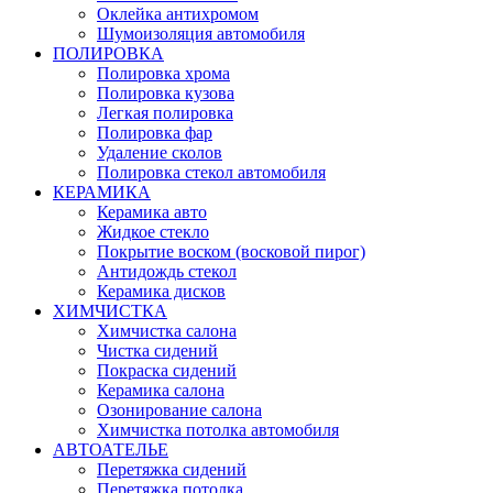
Оклейка антихромом
Шумоизоляция автомобиля
ПОЛИРОВКА
Полировка хрома
Полировка кузова
Легкая полировка
Полировка фар
Удаление сколов
Полировка стекол автомобиля
КЕРАМИКА
Керамика авто
Жидкое стекло
Покрытие воском (восковой пирог)
Антидождь стекол
Керамика дисков
ХИМЧИСТКА
Химчистка салона
Чистка сидений
Покраска сидений
Керамика салона
Озонирование салона
Химчистка потолка автомобиля
АВТОАТЕЛЬЕ
Перетяжка сидений
Перетяжка потолка