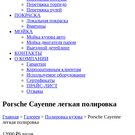
Перетяжка торпедо
Перетяжка рулей
ПОКРАСКА
Локальная покраска
Вмятины
МОЙКА
Мойка кузова авто
Мойка двигателя паром
Выездной детейлинг
КОНТАКТЫ
О КОМПАНИИ
Гарантии
Корпоративным клиентам
Используемое оборудование
Сертификаты
ПРАЙС-ЛИСТ
Отзывы
Porsche Cayenne легкая полировка
Главная
>
Галерея
>
Полировка кузова
>
Porsche Cayenne
легкая полировка
12000 ₽
6 часов