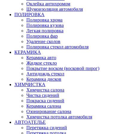
Оклейка антихромом
Шумоизоляция автомобиля
ПОЛИРОВКА
Полировка хрома
Полировка кузова
Легкая полировка
Полировка фар
Удаление сколов
Полировка стекол автомобиля
КЕРАМИКА
Керамика авто
Жидкое стекло
Покрытие воском (восковой пирог)
Антидождь стекол
Керамика дисков
ХИМЧИСТКА
Химчистка салона
Чистка сидений
Покраска сидений
Керамика салона
Озонирование салона
Химчистка потолка автомобиля
АВТОАТЕЛЬЕ
Перетяжка сидений
Перетяжка потолка