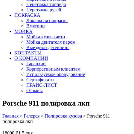
Перетяжка торпедо
Перетяжка рулей
ПОКРАСКА
Локальная покраска
Вмятины
МОЙКА
Мойка кузова авто
Мойка двигателя паром
Выездной детейлинг
КОНТАКТЫ
О КОМПАНИИ
Гарантии
Корпоративным клиентам
Используемое оборудование
Сертификаты
ПРАЙС-ЛИСТ
Отзывы
Porsche 911 полировка лкп
Главная
>
Галерея
>
Полировка кузова
>
Porsche 911
полировка лкп
18000 ₽
1.5 дня