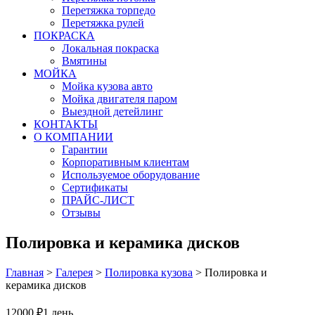
Перетяжка торпедо
Перетяжка рулей
ПОКРАСКА
Локальная покраска
Вмятины
МОЙКА
Мойка кузова авто
Мойка двигателя паром
Выездной детейлинг
КОНТАКТЫ
О КОМПАНИИ
Гарантии
Корпоративным клиентам
Используемое оборудование
Сертификаты
ПРАЙС-ЛИСТ
Отзывы
Полировка и керамика дисков
Главная
>
Галерея
>
Полировка кузова
>
Полировка и
керамика дисков
12000 ₽
1 день