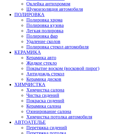
Оклейка антихромом
Шумоизоляция автомобиля
ПОЛИРОВКА
Полировка хрома
Полировка кузова
Легкая полировка
Полировка фар
Удаление сколов
Полировка стекол автомобиля
КЕРАМИКА
Керамика авто
Жидкое стекло
Покрытие воском (восковой пирог)
Антидождь стекол
Керамика дисков
ХИМЧИСТКА
Химчистка салона
Чистка сидений
Покраска сидений
Керамика салона
Озонирование салона
Химчистка потолка автомобиля
АВТОАТЕЛЬЕ
Перетяжка сидений
Перетяжка потолка