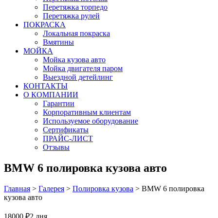
Перетяжка торпедо
Перетяжка рулей
ПОКРАСКА
Локальная покраска
Вмятины
МОЙКА
Мойка кузова авто
Мойка двигателя паром
Выездной детейлинг
КОНТАКТЫ
О КОМПАНИИ
Гарантии
Корпоративным клиентам
Используемое оборудование
Сертификаты
ПРАЙС-ЛИСТ
Отзывы
BMW 6 полировка кузова авто
Главная
>
Галерея
>
Полировка кузова
>
BMW 6 полировка
кузова авто
18000 ₽
2 дня