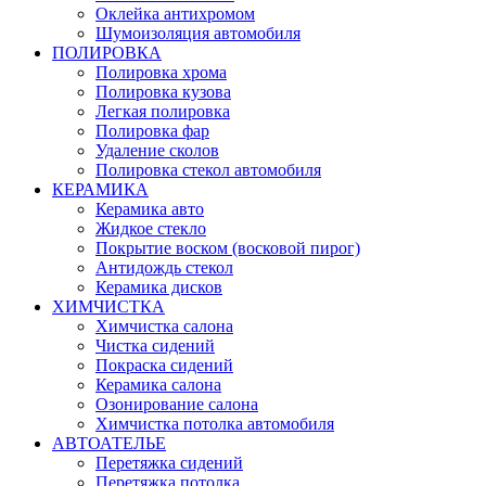
Оклейка антихромом
Шумоизоляция автомобиля
ПОЛИРОВКА
Полировка хрома
Полировка кузова
Легкая полировка
Полировка фар
Удаление сколов
Полировка стекол автомобиля
КЕРАМИКА
Керамика авто
Жидкое стекло
Покрытие воском (восковой пирог)
Антидождь стекол
Керамика дисков
ХИМЧИСТКА
Химчистка салона
Чистка сидений
Покраска сидений
Керамика салона
Озонирование салона
Химчистка потолка автомобиля
АВТОАТЕЛЬЕ
Перетяжка сидений
Перетяжка потолка