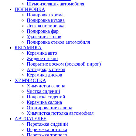
Шумоизоляция автомобиля
ПОЛИРОВКА
Полировка хрома
Полировка кузова
Легкая полировка
Полировка фар
Удаление сколов
Полировка стекол автомобиля
КЕРАМИКА
Керамика авто
Жидкое стекло
Покрытие воском (восковой пирог)
Антидождь стекол
Керамика дисков
ХИМЧИСТКА
Химчистка салона
Чистка сидений
Покраска сидений
Керамика салона
Озонирование салона
Химчистка потолка автомобиля
АВТОАТЕЛЬЕ
Перетяжка сидений
Перетяжка потолка
Перетяжка торпедо