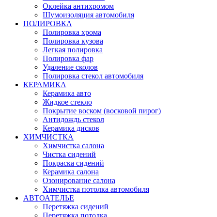
Оклейка антихромом
Шумоизоляция автомобиля
ПОЛИРОВКА
Полировка хрома
Полировка кузова
Легкая полировка
Полировка фар
Удаление сколов
Полировка стекол автомобиля
КЕРАМИКА
Керамика авто
Жидкое стекло
Покрытие воском (восковой пирог)
Антидождь стекол
Керамика дисков
ХИМЧИСТКА
Химчистка салона
Чистка сидений
Покраска сидений
Керамика салона
Озонирование салона
Химчистка потолка автомобиля
АВТОАТЕЛЬЕ
Перетяжка сидений
Перетяжка потолка