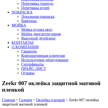
Перетяжка торпедо
Перетяжка рулей
ПОКРАСКА
Локальная покраска
Вмятины
МОЙКА
Мойка кузова авто
Мойка двигателя паром
Выездной детейлинг
КОНТАКТЫ
О КОМПАНИИ
Гарантии
Корпоративным клиентам
Используемое оборудование
Сертификаты
ПРАЙС-ЛИСТ
Отзывы
Zeekr 007 оклейка защитной матовой
пленкой
Главная
>
Галерея
>
Оклейка пленкой
>
Zeekr 007 оклейка
защитной матовой пленкой