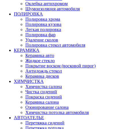
Оклейка антихромом
Шумоизоляция автомобиля
ПОЛИРОВКА
Полировка хрома
Полировка кузова
Легкая полировка
Полировка фар
Удаление сколов
Полировка стекол автомобиля
КЕРАМИКА
Керамика авто
Жидкое стекло
Покрытие воском (восковой пирог)
Антидождь стекол
Керамика дисков
ХИМЧИСТКА
Химчистка салона
Чистка сидений
Покраска сидений
Керамика салона
Озонирование салона
Химчистка потолка автомобиля
АВТОАТЕЛЬЕ
Перетяжка сидений
Перетяжка потолка