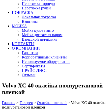
Перетяжка торпедо
Перетяжка рулей
ПОКРАСКА
Локальная покраска
Вмятины
МОЙКА
Мойка кузова авто
Мойка двигателя паром
Выездной детейлинг
КОНТАКТЫ
О КОМПАНИИ
Гарантии
Корпоративным клиентам
Используемое оборудование
Сертификаты
ПРАЙС-ЛИСТ
Отзывы
Volvo XC 40 оклейка полиуретановой
пленкой
Главная
>
Галерея
>
Оклейка пленкой
>
Volvo XC 40 оклейка
полиуретановой пленкой