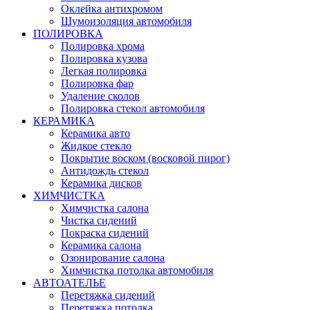
Оклейка антихромом
Шумоизоляция автомобиля
ПОЛИРОВКА
Полировка хрома
Полировка кузова
Легкая полировка
Полировка фар
Удаление сколов
Полировка стекол автомобиля
КЕРАМИКА
Керамика авто
Жидкое стекло
Покрытие воском (восковой пирог)
Антидождь стекол
Керамика дисков
ХИМЧИСТКА
Химчистка салона
Чистка сидений
Покраска сидений
Керамика салона
Озонирование салона
Химчистка потолка автомобиля
АВТОАТЕЛЬЕ
Перетяжка сидений
Перетяжка потолка