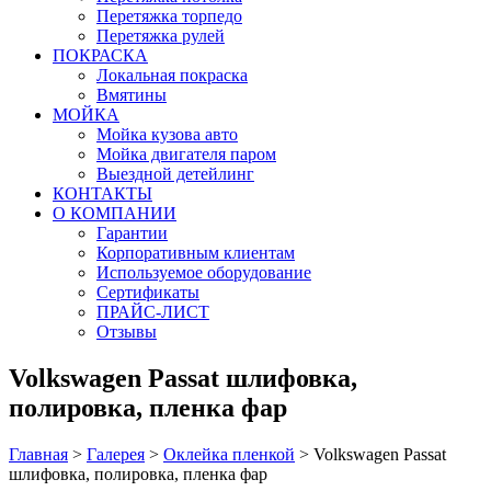
Перетяжка торпедо
Перетяжка рулей
ПОКРАСКА
Локальная покраска
Вмятины
МОЙКА
Мойка кузова авто
Мойка двигателя паром
Выездной детейлинг
КОНТАКТЫ
О КОМПАНИИ
Гарантии
Корпоративным клиентам
Используемое оборудование
Сертификаты
ПРАЙС-ЛИСТ
Отзывы
Volkswagen Passat шлифовка,
полировка, пленка фар
Главная
>
Галерея
>
Оклейка пленкой
>
Volkswagen Passat
шлифовка, полировка, пленка фар