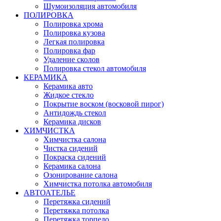
Шумоизоляция автомобиля
ПОЛИРОВКА
Полировка хрома
Полировка кузова
Легкая полировка
Полировка фар
Удаление сколов
Полировка стекол автомобиля
КЕРАМИКА
Керамика авто
Жидкое стекло
Покрытие воском (восковой пирог)
Антидождь стекол
Керамика дисков
ХИМЧИСТКА
Химчистка салона
Чистка сидений
Покраска сидений
Керамика салона
Озонирование салона
Химчистка потолка автомобиля
АВТОАТЕЛЬЕ
Перетяжка сидений
Перетяжка потолка
Перетяжка торпедо