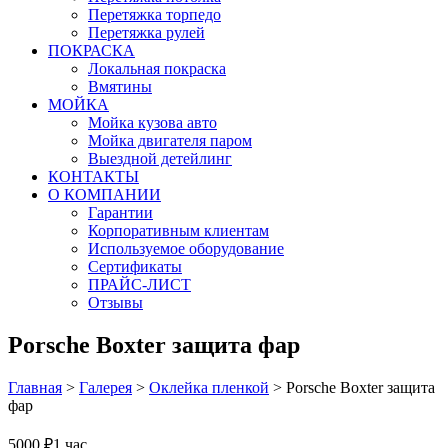
Перетяжка торпедо
Перетяжка рулей
ПОКРАСКА
Локальная покраска
Вмятины
МОЙКА
Мойка кузова авто
Мойка двигателя паром
Выездной детейлинг
КОНТАКТЫ
О КОМПАНИИ
Гарантии
Корпоративным клиентам
Используемое оборудование
Сертификаты
ПРАЙС-ЛИСТ
Отзывы
Porsche Boxter защита фар
Главная
>
Галерея
>
Оклейка пленкой
>
Porsche Boxter защита
фар
5000 ₽
1 час