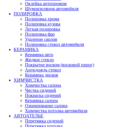
Оклейка антихромом
Шумоизоляция автомобиля
ПОЛИРОВКА
Полировка хрома
Полировка кузова
Легкая полировка
Полировка фар
Удаление сколов
Полировка стекол автомобиля
КЕРАМИКА
Керамика авто
Жидкое стекло
Покрытие воском (восковой пирог)
Антидождь стекол
Керамика дисков
ХИМЧИСТКА
Химчистка салона
Чистка сидений
Покраска сидений
Керамика салона
Озонирование салона
Химчистка потолка автомобиля
АВТОАТЕЛЬЕ
Перетяжка сидений
Перетяжка потолка