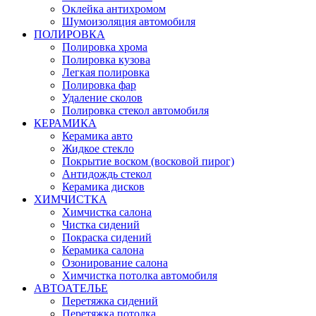
Оклейка антихромом
Шумоизоляция автомобиля
ПОЛИРОВКА
Полировка хрома
Полировка кузова
Легкая полировка
Полировка фар
Удаление сколов
Полировка стекол автомобиля
КЕРАМИКА
Керамика авто
Жидкое стекло
Покрытие воском (восковой пирог)
Антидождь стекол
Керамика дисков
ХИМЧИСТКА
Химчистка салона
Чистка сидений
Покраска сидений
Керамика салона
Озонирование салона
Химчистка потолка автомобиля
АВТОАТЕЛЬЕ
Перетяжка сидений
Перетяжка потолка