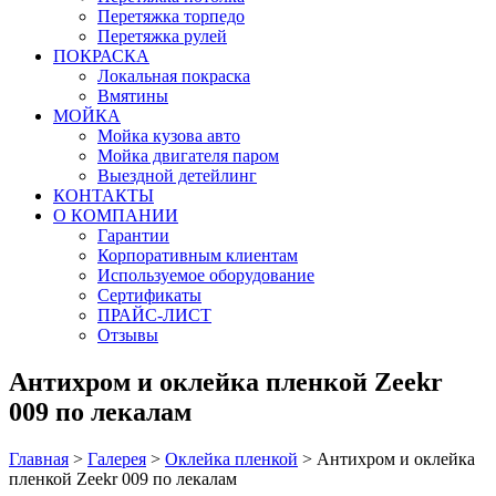
Перетяжка торпедо
Перетяжка рулей
ПОКРАСКА
Локальная покраска
Вмятины
МОЙКА
Мойка кузова авто
Мойка двигателя паром
Выездной детейлинг
КОНТАКТЫ
О КОМПАНИИ
Гарантии
Корпоративным клиентам
Используемое оборудование
Сертификаты
ПРАЙС-ЛИСТ
Отзывы
Антихром и оклейка пленкой Zeekr
009 по лекалам
Главная
>
Галерея
>
Оклейка пленкой
>
Антихром и оклейка
пленкой Zeekr 009 по лекалам