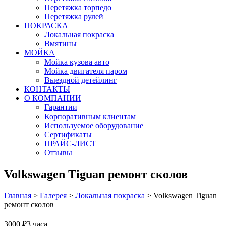
Перетяжка торпедо
Перетяжка рулей
ПОКРАСКА
Локальная покраска
Вмятины
МОЙКА
Мойка кузова авто
Мойка двигателя паром
Выездной детейлинг
КОНТАКТЫ
О КОМПАНИИ
Гарантии
Корпоративным клиентам
Используемое оборудование
Сертификаты
ПРАЙС-ЛИСТ
Отзывы
Volkswagen Tiguan ремонт сколов
Главная
>
Галерея
>
Локальная покраска
>
Volkswagen Tiguan
ремонт сколов
3000 ₽
3 часа