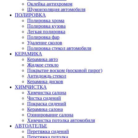
Оклейка антихромом
Шумоизоляция автомобиля
ПОЛИРОВКА
Полировка хрома
Полировка кузова
Легкая полировка
Полировка фар
Удаление сколов
Полировка стекол автомобиля
КЕРАМИКА
Керамика авто
Жидкое стекло
Покрытие воском (восковой пирог)
Антидождь стекол
Керамика дисков
ХИМЧИСТКА
Химчистка салона
Чистка сидений
Покраска сидений
Керамика салона
Озонирование салона
Химчистка потолка автомобиля
АВТОАТЕЛЬЕ
Перетяжка сидений
Перетяжка потолка