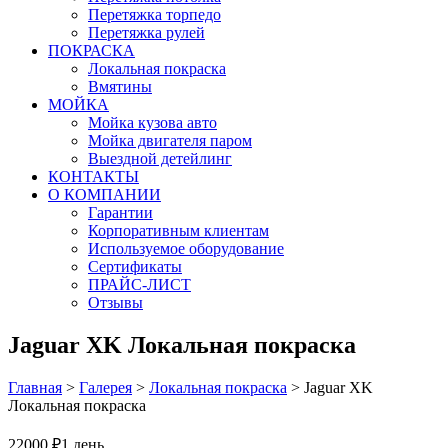
Перетяжка торпедо
Перетяжка рулей
ПОКРАСКА
Локальная покраска
Вмятины
МОЙКА
Мойка кузова авто
Мойка двигателя паром
Выездной детейлинг
КОНТАКТЫ
О КОМПАНИИ
Гарантии
Корпоративным клиентам
Используемое оборудование
Сертификаты
ПРАЙС-ЛИСТ
Отзывы
Jaguar XK Локальная покраска
Главная
>
Галерея
>
Локальная покраска
>
Jaguar XK
Локальная покраска
22000 ₽
1 день