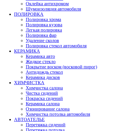
Оклейка антихромом
Шумоизоляция автомобиля
ПОЛИРОВКА
Полировка хрома
Полировка кузова
Легкая полировка
Полировка фар
Удаление сколов
Полировка стекол автомобиля
КЕРАМИКА
Керамика авто
Жидкое стекло
Покрытие воском (восковой пирог)
Антидождь стекол
Керамика дисков
ХИМЧИСТКА
Химчистка салона
Чистка сидений
Покраска сидений
Керамика салона
Озонирование салона
Химчистка потолка автомобиля
АВТОАТЕЛЬЕ
Перетяжка сидений
Перетяжка потолка