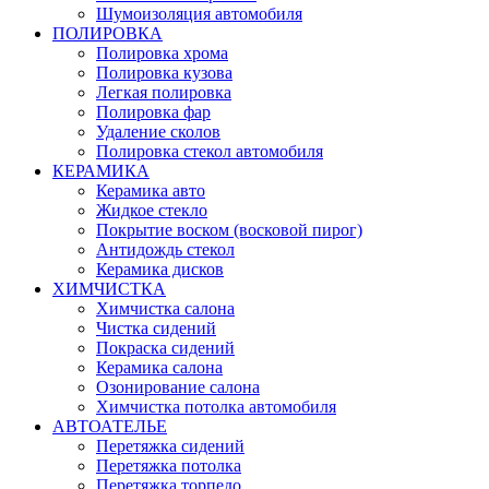
Шумоизоляция автомобиля
ПОЛИРОВКА
Полировка хрома
Полировка кузова
Легкая полировка
Полировка фар
Удаление сколов
Полировка стекол автомобиля
КЕРАМИКА
Керамика авто
Жидкое стекло
Покрытие воском (восковой пирог)
Антидождь стекол
Керамика дисков
ХИМЧИСТКА
Химчистка салона
Чистка сидений
Покраска сидений
Керамика салона
Озонирование салона
Химчистка потолка автомобиля
АВТОАТЕЛЬЕ
Перетяжка сидений
Перетяжка потолка
Перетяжка торпедо