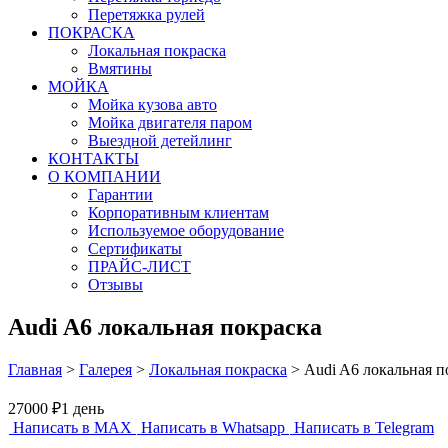
Перетяжка рулей
ПОКРАСКА
Локальная покраска
Вмятины
МОЙКА
Мойка кузова авто
Мойка двигателя паром
Выездной детейлинг
КОНТАКТЫ
О КОМПАНИИ
Гарантии
Корпоративным клиентам
Используемое оборудование
Сертификаты
ПРАЙС-ЛИСТ
Отзывы
Audi A6 локальная покраска
Главная
>
Галерея
>
Локальная покраска
>
Audi A6 локальная п
27000 ₽
1 день
Написать в MAX
Написать в Whatsapp
Написать в Telegram