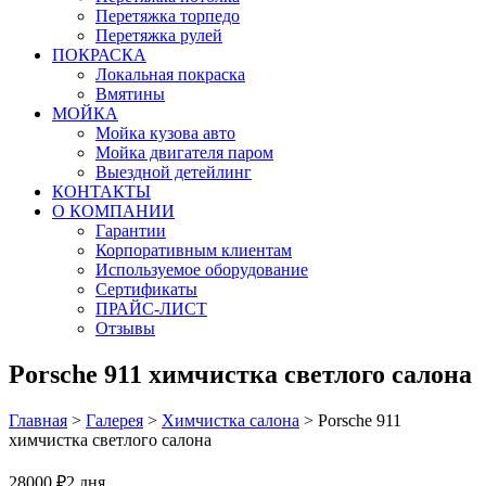
Перетяжка торпедо
Перетяжка рулей
ПОКРАСКА
Локальная покраска
Вмятины
МОЙКА
Мойка кузова авто
Мойка двигателя паром
Выездной детейлинг
КОНТАКТЫ
О КОМПАНИИ
Гарантии
Корпоративным клиентам
Используемое оборудование
Сертификаты
ПРАЙС-ЛИСТ
Отзывы
Porsche 911 химчистка светлого салона
Главная
>
Галерея
>
Химчистка салона
>
Porsche 911
химчистка светлого салона
28000 ₽
2 дня