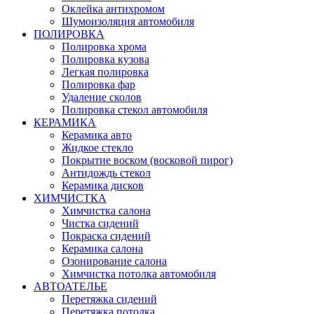
Оклейка антихромом
Шумоизоляция автомобиля
ПОЛИРОВКА
Полировка хрома
Полировка кузова
Легкая полировка
Полировка фар
Удаление сколов
Полировка стекол автомобиля
КЕРАМИКА
Керамика авто
Жидкое стекло
Покрытие воском (восковой пирог)
Антидождь стекол
Керамика дисков
ХИМЧИСТКА
Химчистка салона
Чистка сидений
Покраска сидений
Керамика салона
Озонирование салона
Химчистка потолка автомобиля
АВТОАТЕЛЬЕ
Перетяжка сидений
Перетяжка потолка