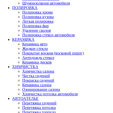
Шумоизоляция автомобиля
ПОЛИРОВКА
Полировка хрома
Полировка кузова
Легкая полировка
Полировка фар
Удаление сколов
Полировка стекол автомобиля
КЕРАМИКА
Керамика авто
Жидкое стекло
Покрытие воском (восковой пирог)
Антидождь стекол
Керамика дисков
ХИМЧИСТКА
Химчистка салона
Чистка сидений
Покраска сидений
Керамика салона
Озонирование салона
Химчистка потолка автомобиля
АВТОАТЕЛЬЕ
Перетяжка сидений
Перетяжка потолка
Перетяжка торпедо