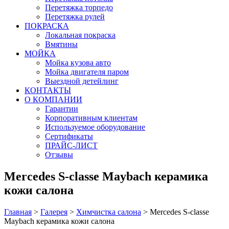
Перетяжка торпедо
Перетяжка рулей
ПОКРАСКА
Локальная покраска
Вмятины
МОЙКА
Мойка кузова авто
Мойка двигателя паром
Выездной детейлинг
КОНТАКТЫ
О КОМПАНИИ
Гарантии
Корпоративным клиентам
Используемое оборудование
Сертификаты
ПРАЙС-ЛИСТ
Отзывы
Mercedes S-classe Maybach керамика
кожи салона
Главная
>
Галерея
>
Химчистка салона
>
Mercedes S-classe
Maybach керамика кожи салона