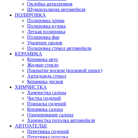
Оклейка антихромом
Шумоизоляция автомобиля
ПОЛИРОВКА
Полировка хрома
Полировка кузова
Легкая полировка
Полировка фар
Удаление сколов
Полировка стекол автомобиля
КЕРАМИКА
Керамика авто
Жидкое стекло
Покрытие воском (восковой пирог)
Антидождь стекол
Керамика дисков
ХИМЧИСТКА
Химчистка салона
Чистка сидений
Покраска сидений
Керамика салона
Озонирование салона
Химчистка потолка автомобиля
АВТОАТЕЛЬЕ
Перетяжка сидений
Перетяжка потолка