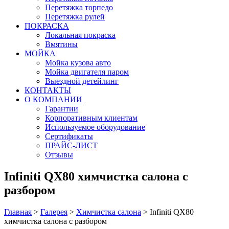
Перетяжка торпедо
Перетяжка рулей
ПОКРАСКА
Локальная покраска
Вмятины
МОЙКА
Мойка кузова авто
Мойка двигателя паром
Выездной детейлинг
КОНТАКТЫ
О КОМПАНИИ
Гарантии
Корпоративным клиентам
Используемое оборудование
Сертификаты
ПРАЙС-ЛИСТ
Отзывы
Infiniti QX80 химчистка салона с
разбором
Главная
>
Галерея
>
Химчистка салона
>
Infiniti QX80
химчистка салона с разбором