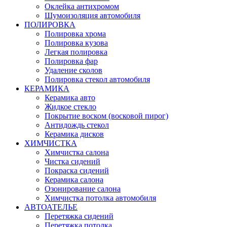
Оклейка антихромом
Шумоизоляция автомобиля
ПОЛИРОВКА
Полировка хрома
Полировка кузова
Легкая полировка
Полировка фар
Удаление сколов
Полировка стекол автомобиля
КЕРАМИКА
Керамика авто
Жидкое стекло
Покрытие воском (восковой пирог)
Антидождь стекол
Керамика дисков
ХИМЧИСТКА
Химчистка салона
Чистка сидений
Покраска сидений
Керамика салона
Озонирование салона
Химчистка потолка автомобиля
АВТОАТЕЛЬЕ
Перетяжка сидений
Перетяжка потолка