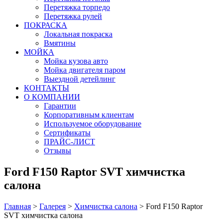
Перетяжка торпедо
Перетяжка рулей
ПОКРАСКА
Локальная покраска
Вмятины
МОЙКА
Мойка кузова авто
Мойка двигателя паром
Выездной детейлинг
КОНТАКТЫ
О КОМПАНИИ
Гарантии
Корпоративным клиентам
Используемое оборудование
Сертификаты
ПРАЙС-ЛИСТ
Отзывы
Ford F150 Raptor SVT химчистка
салона
Главная
>
Галерея
>
Химчистка салона
>
Ford F150 Raptor
SVT химчистка салона