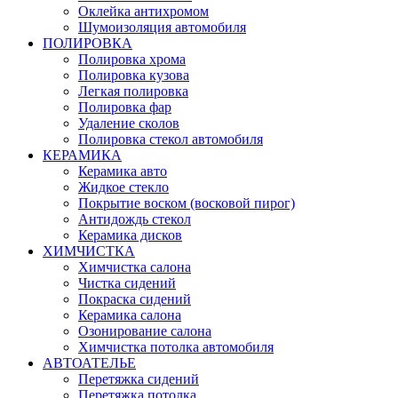
Оклейка антихромом
Шумоизоляция автомобиля
ПОЛИРОВКА
Полировка хрома
Полировка кузова
Легкая полировка
Полировка фар
Удаление сколов
Полировка стекол автомобиля
КЕРАМИКА
Керамика авто
Жидкое стекло
Покрытие воском (восковой пирог)
Антидождь стекол
Керамика дисков
ХИМЧИСТКА
Химчистка салона
Чистка сидений
Покраска сидений
Керамика салона
Озонирование салона
Химчистка потолка автомобиля
АВТОАТЕЛЬЕ
Перетяжка сидений
Перетяжка потолка