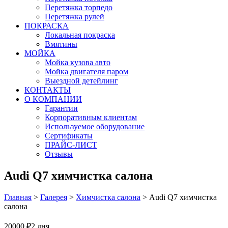
Перетяжка торпедо
Перетяжка рулей
ПОКРАСКА
Локальная покраска
Вмятины
МОЙКА
Мойка кузова авто
Мойка двигателя паром
Выездной детейлинг
КОНТАКТЫ
О КОМПАНИИ
Гарантии
Корпоративным клиентам
Используемое оборудование
Сертификаты
ПРАЙС-ЛИСТ
Отзывы
Audi Q7 химчистка салона
Главная
>
Галерея
>
Химчистка салона
>
Audi Q7 химчистка
салона
20000 ₽
2 дня