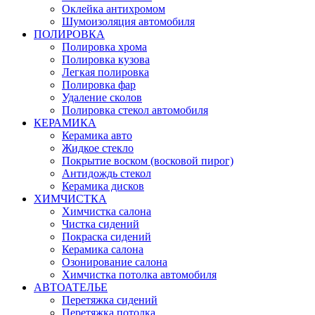
Оклейка антихромом
Шумоизоляция автомобиля
ПОЛИРОВКА
Полировка хрома
Полировка кузова
Легкая полировка
Полировка фар
Удаление сколов
Полировка стекол автомобиля
КЕРАМИКА
Керамика авто
Жидкое стекло
Покрытие воском (восковой пирог)
Антидождь стекол
Керамика дисков
ХИМЧИСТКА
Химчистка салона
Чистка сидений
Покраска сидений
Керамика салона
Озонирование салона
Химчистка потолка автомобиля
АВТОАТЕЛЬЕ
Перетяжка сидений
Перетяжка потолка