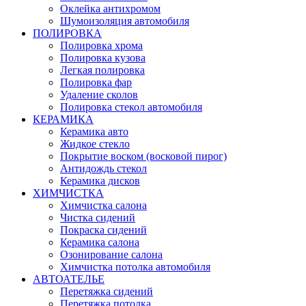
Оклейка антихромом
Шумоизоляция автомобиля
ПОЛИРОВКА
Полировка хрома
Полировка кузова
Легкая полировка
Полировка фар
Удаление сколов
Полировка стекол автомобиля
КЕРАМИКА
Керамика авто
Жидкое стекло
Покрытие воском (восковой пирог)
Антидождь стекол
Керамика дисков
ХИМЧИСТКА
Химчистка салона
Чистка сидений
Покраска сидений
Керамика салона
Озонирование салона
Химчистка потолка автомобиля
АВТОАТЕЛЬЕ
Перетяжка сидений
Перетяжка потолка