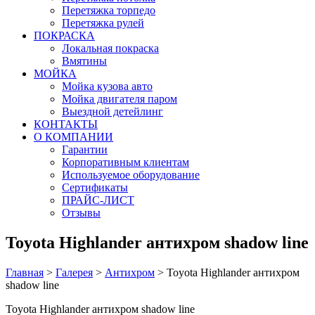
Перетяжка торпедо
Перетяжка рулей
ПОКРАСКА
Локальная покраска
Вмятины
МОЙКА
Мойка кузова авто
Мойка двигателя паром
Выездной детейлинг
КОНТАКТЫ
О КОМПАНИИ
Гарантии
Корпоративным клиентам
Используемое оборудование
Сертификаты
ПРАЙС-ЛИСТ
Отзывы
Toyota Highlander антихром shadow line
Главная
>
Галерея
>
Антихром
>
Toyota Highlander антихром
shadow line
Toyota Highlander антихром shadow line