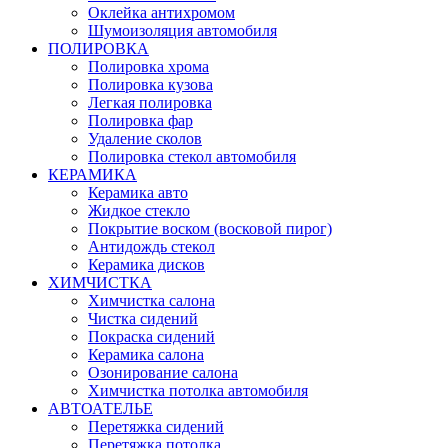
Оклейка антихромом
Шумоизоляция автомобиля
ПОЛИРОВКА
Полировка хрома
Полировка кузова
Легкая полировка
Полировка фар
Удаление сколов
Полировка стекол автомобиля
КЕРАМИКА
Керамика авто
Жидкое стекло
Покрытие воском (восковой пирог)
Антидождь стекол
Керамика дисков
ХИМЧИСТКА
Химчистка салона
Чистка сидений
Покраска сидений
Керамика салона
Озонирование салона
Химчистка потолка автомобиля
АВТОАТЕЛЬЕ
Перетяжка сидений
Перетяжка потолка