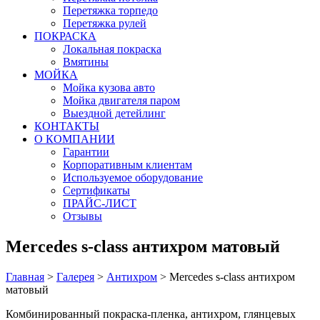
Перетяжка торпедо
Перетяжка рулей
ПОКРАСКА
Локальная покраска
Вмятины
МОЙКА
Мойка кузова авто
Мойка двигателя паром
Выездной детейлинг
КОНТАКТЫ
О КОМПАНИИ
Гарантии
Корпоративным клиентам
Используемое оборудование
Сертификаты
ПРАЙС-ЛИСТ
Отзывы
Mercedes s-class антихром матовый
Главная
>
Галерея
>
Антихром
>
Mercedes s-class антихром
матовый
Комбинированный покраска-пленка, антихром, глянцевых