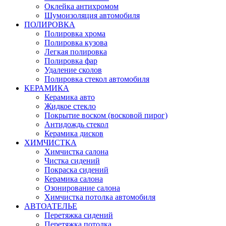
Оклейка антихромом
Шумоизоляция автомобиля
ПОЛИРОВКА
Полировка хрома
Полировка кузова
Легкая полировка
Полировка фар
Удаление сколов
Полировка стекол автомобиля
КЕРАМИКА
Керамика авто
Жидкое стекло
Покрытие воском (восковой пирог)
Антидождь стекол
Керамика дисков
ХИМЧИСТКА
Химчистка салона
Чистка сидений
Покраска сидений
Керамика салона
Озонирование салона
Химчистка потолка автомобиля
АВТОАТЕЛЬЕ
Перетяжка сидений
Перетяжка потолка