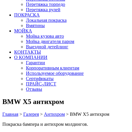
Перетяжка торпедо
Перетяжка рулей
ПОКРАСКА
Локальная покраска
Вмятины
МОЙКА
Мойка кузова авто
Мойка двигателя паром
Выездной детейлинг
КОНТАКТЫ
О КОМПАНИИ
Гарантии
Корпоративным клиентам
Используемое оборудование
Сертификаты
ПРАЙС-ЛИСТ
Отзывы
BMW X5 антихром
Главная
>
Галерея
>
Антихром
>
BMW X5 антихром
Покраска бампера и антихром молдингов.