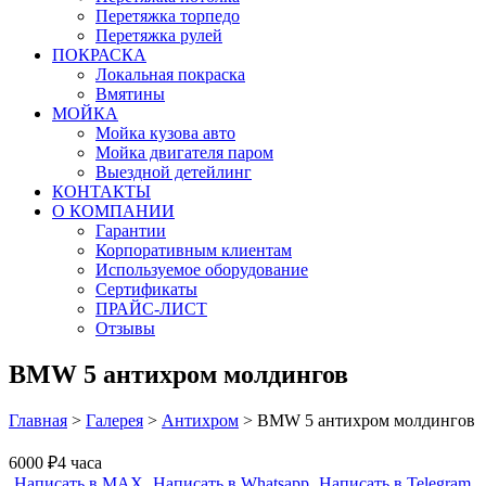
Перетяжка торпедо
Перетяжка рулей
ПОКРАСКА
Локальная покраска
Вмятины
МОЙКА
Мойка кузова авто
Мойка двигателя паром
Выездной детейлинг
КОНТАКТЫ
О КОМПАНИИ
Гарантии
Корпоративным клиентам
Используемое оборудование
Сертификаты
ПРАЙС-ЛИСТ
Отзывы
BMW 5 антихром молдингов
Главная
>
Галерея
>
Антихром
>
BMW 5 антихром молдингов
6000 ₽
4 часа
Написать в MAX
Написать в Whatsapp
Написать в Telegram