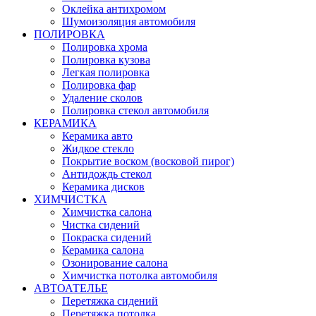
Оклейка антихромом
Шумоизоляция автомобиля
ПОЛИРОВКА
Полировка хрома
Полировка кузова
Легкая полировка
Полировка фар
Удаление сколов
Полировка стекол автомобиля
КЕРАМИКА
Керамика авто
Жидкое стекло
Покрытие воском (восковой пирог)
Антидождь стекол
Керамика дисков
ХИМЧИСТКА
Химчистка салона
Чистка сидений
Покраска сидений
Керамика салона
Озонирование салона
Химчистка потолка автомобиля
АВТОАТЕЛЬЕ
Перетяжка сидений
Перетяжка потолка