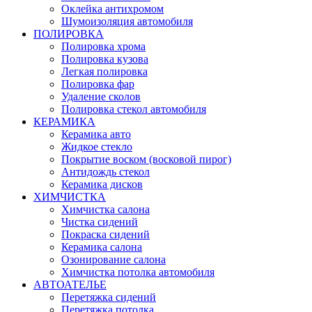
Оклейка антихромом
Шумоизоляция автомобиля
ПОЛИРОВКА
Полировка хрома
Полировка кузова
Легкая полировка
Полировка фар
Удаление сколов
Полировка стекол автомобиля
КЕРАМИКА
Керамика авто
Жидкое стекло
Покрытие воском (восковой пирог)
Антидождь стекол
Керамика дисков
ХИМЧИСТКА
Химчистка салона
Чистка сидений
Покраска сидений
Керамика салона
Озонирование салона
Химчистка потолка автомобиля
АВТОАТЕЛЬЕ
Перетяжка сидений
Перетяжка потолка