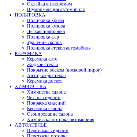
Оклейка антихромом
Шумоизоляция автомобиля
ПОЛИРОВКА
Полировка хрома
Полировка кузова
Легкая полировка
Полировка фар
Удаление сколов
Полировка стекол автомобиля
КЕРАМИКА
Керамика авто
Жидкое стекло
Покрытие воском (восковой пирог)
Антидождь стекол
Керамика дисков
ХИМЧИСТКА
Химчистка салона
Чистка сидений
Покраска сидений
Керамика салона
Озонирование салона
Химчистка потолка автомобиля
АВТОАТЕЛЬЕ
Перетяжка сидений
Перетяжка потолка