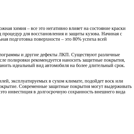
жная химия – все это негативно влияет на состояние краски
д процедур для восстановления и защиты кузова. Начиная с
ная подготовка поверхности – это 80% успеха всей
голограммы и другие дефекты ЛКП. Существуют различные
После полировки рекомендуется наносить защитные покрытия,
анить идеальный вид автомобиля на более длительный срок.
лей, эксплуатируемых в сухом климате, подойдет воск или
 покрытие. Современные защитные покрытия могут выдерживать
это инвестиция в долгосрочную сохранность внешнего вида