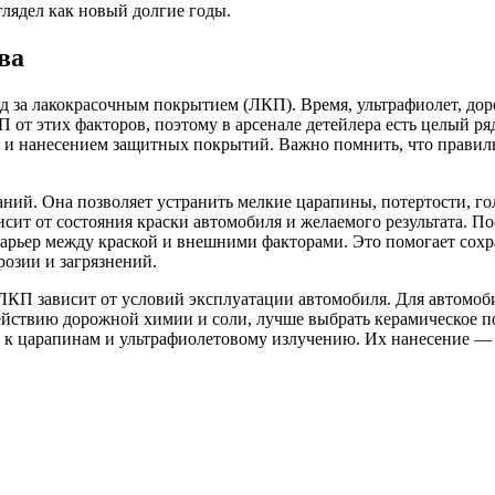
глядел как новый долгие годы.
ва
 за лакокрасочным покрытием (ЛКП). Время, ультрафиолет, доро
 от этих факторов, поэтому в арсенале детейлера есть целый ря
 и нанесением защитных покрытий. Важно помнить, что правиль
ний. Она позволяет устранить мелкие царапины, потертости, 
висит от состояния краски автомобиля и желаемого результата. 
барьер между краской и внешними факторами. Это помогает сохр
розии и загрязнений.
ЛКП зависит от условий эксплуатации автомобиля. Для автомоби
здействию дорожной химии и соли, лучше выбрать керамическое
 к царапинам и ультрафиолетовому излучению. Их нанесение — 